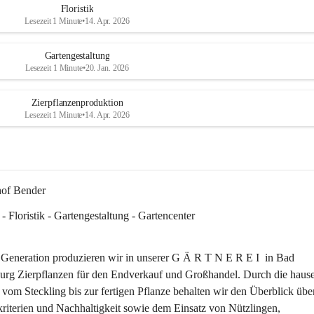
Floristik
ichkeit sich 
Lesezeit 1 Minute
•
14. Apr. 2026
erse Sträuße, 
n unserem SB-
Gartengestaltung
Lesezeit 1 Minute
•
20. Jan. 2026
er Team 
Zierpflanzenproduktion
en Sommer!☀️
Lesezeit 1 Minute
•
14. Apr. 2026
hof Bender
 - Floristik - Gartengestaltung - Gartencenter
r Generation produzieren wir in unserer G Ä R T N E R E I  in Bad 
urg Zierpflanzen für den Endverkauf und Großhandel. Durch die hause
vom Steckling bis zur fertigen Pflanze behalten wir den Überblick über
kriterien und Nachhaltigkeit sowie dem Einsatz von Nützlingen, 