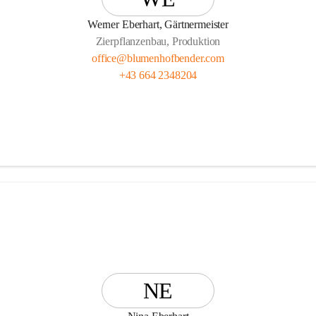
enhof Bender Team
Werner Eberhart, Gärtnermeister
Zierpflanzenbau, Produktion
office@blumenhofbender.com
+43 664 2348204
NE