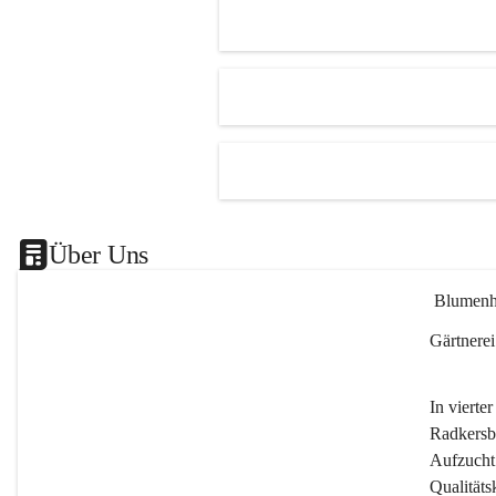
Es besteht trotzdem die Mögl
ein kleines Mitbringserl, div
Dekoartikel, Pflanzkörbe i
Shop bis 20Uhr zu kaufen.
Das ganze Blumenhof Bend
wünscht Ihnen einen schön
🎉
Über Uns
 Blumen
Gärtnerei
In vierte
Radkersb
Aufzucht 
Qualitäts