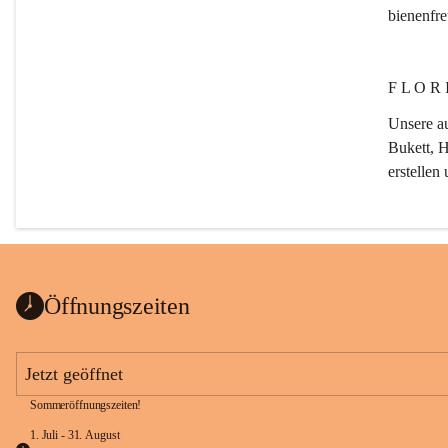
bienenfr
F L O R I
Unsere au
Bukett, H
erstellen
G A R T 
Öffnungszeiten
Von der 
Als Meist
Jetzt geöffnet
nicht nur
Sommeröffnungszeiten!
Einsatz 
Umgestal
1. Juli - 31. August 