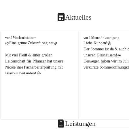
Aktuelles
B
B
vor 2 Wochen
vor 1 Monat
Jubiläum
Ankündigung
l
l
🌿Eine grüne Zukunft beginnt🌿 
Liebe Kunden!🌼
u
u
Der Sommer ist da & auch di
m
m
Mit viel Fleiß & einer großen 
unseren Glashäusern!☀️
e
e
Leidenschaft für Pflanzen hat unsere 
Deswegen haben wir im Juli
n
n
Nicole ihre Facharbeiterprüfung mit 
verkürzte Sommeröffnungsze
h
h
Bravour bestanden! 🥳 
o
o
f
f
Montag & Freitag
B
B
Wir freuen uns sehr, dass sie uns weiterhin 
8-18Uhr 
e
e
in der Gärtnerei mit ihrem Fachwissen 
n
n
unterstützt!🌿☀️
Dienstag, Mittwoch, Donner
d
d
8-14Uhr 
e
e
r
r
Samstag
8-14Uhr
Leistungen