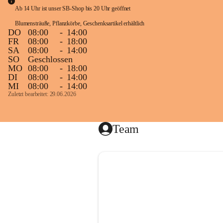
Heckensc
Ab 14 Uhr ist unser SB-Shop bis 20 Uhr geöffnet
Blumensträuße, Pflanzkörbe, Geschenksartikel erhältlich
DO
08:00
-
14:00
FR
08:00
-
18:00
In unser
SA
08:00
-
14:00
Kräutern
SO
Geschlossen
und Strä
MO
08:00
-
18:00
DI
08:00
-
14:00
Von Olea
MI
08:00
-
14:00
Zuletzt bearbeitet: 29.06.2026
Nadelgehö
Weiters f
Team
Unsere Ser
E R U N 
Wir freue