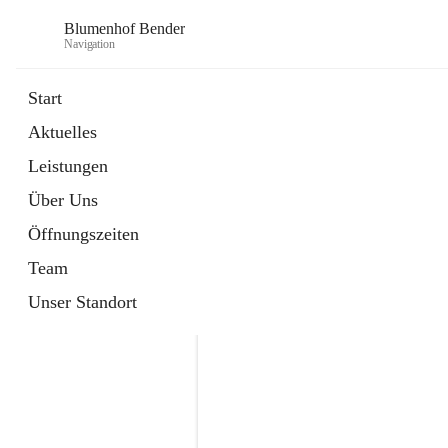
Blumenhof Bender
Navigation
Start
Aktuelles
öffnet
FACEBOOK
Leistungen
in
Externe Webseite
neuem
Über Uns
Tab
öffnet
INSTAGRAM
in
Externe Webseite
Öffnungszeiten
neuem
Tab
Team
Unser Standort