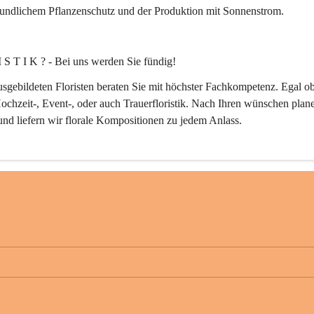
eundlichem Pflanzenschutz und der Produktion mit Sonnenstrom.
 S T I K ? - Bei uns werden Sie fündig!
sgebildeten Floristen beraten Sie mit höchster Fachkompetenz. Egal ob
ochzeit-, Event-, oder auch Trauerfloristik. Nach Ihren wünschen plane
 und liefern wir florale Kompositionen zu jedem Anlass.
E N G E S T A L T U N G ganz nach Ihrem Stil.
Planung bis zur Ausführung!
erbetrieb in der Garten und Grünflächengestaltung planen wir Ihren Ga
 sondern setzen die Ideen gleich vor Ort mit fachlichem Know How und
modernster Werkzeuge und Maschinen um. Egal ob Neugestaltung, 
tung, Bewässerungsanlagen oder Pflegearbeiten wie Baum-, Rasen-, od