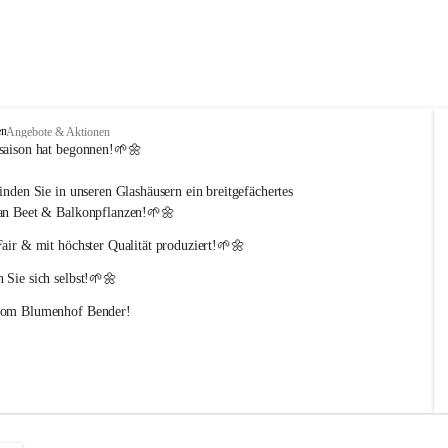
en
Angebote & Aktionen
saison hat begonnen!🌱🌼
inden Sie in unseren Glashäusern ein breitgefächertes 
an Beet & Balkonpflanzen!🌱🌼
Fair & mit höchster Qualität produziert!🌱🌼
 Sie sich selbst!🌱🌼
vom Blumenhof Bender!