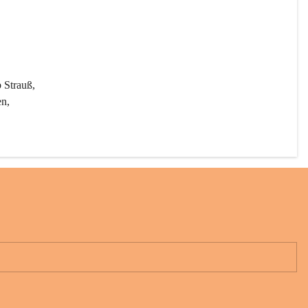
 Strauß, 
n, 
rten 
 unter 
er 