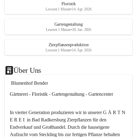
Floristik
Es besteht trotzdem die Mögl
Lesezeit 1 Minute
•
14. Apr. 2026
ein kleines Mitbringserl, div
Dekoartikel, Pflanzkörbe i
Gartengestaltung
Shop bis 20Uhr zu kaufen.
Lesezeit 1 Minute
•
20. Jan. 2026
Das ganze Blumenhof Bend
Zierpflanzenproduktion
wünscht Ihnen einen schön
Lesezeit 1 Minute
•
14. Apr. 2026
🎉
Über Uns
 Blumenhof Bender
Gärtnerei - Floristik - Gartengestaltung - Gartencenter
In vierter Generation produzieren wir in unserer G Ä R T N 
E R E I  in Bad Radkersburg Zierpflanzen für den 
Endverkauf und Großhandel. Durch die hauseigene 
Aufzucht vom Steckling bis zur fertigen Pflanze behalten 