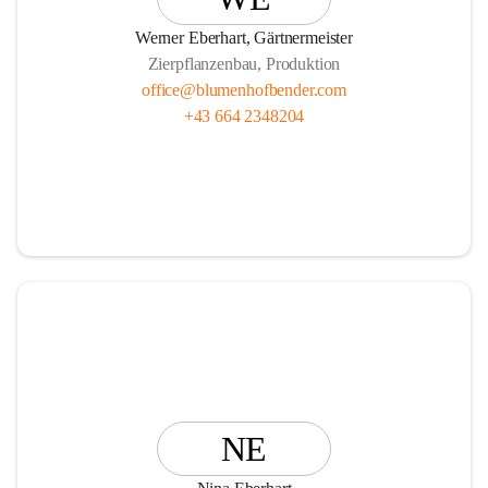
Vasen, Schalen und Pflanzgefäße!
Werner Eberhart, Gärtnermeister
Zierpflanzenbau, Produktion
office@blumenhofbender.com
+43 664 2348204
Unsere Services R E N T   A   P L A N T und die                  
                Ü B E R W I N T E R U N G Ihrer Topfpflanzen 
runden das Angebot ab.
Wir freuen uns auf Ihren Besuch!
Ihr Blumenhof Bender Team
NE