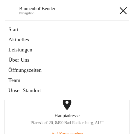
Blumenhof Bender
Navigation
Blumenhof Bender
Start
Aktuelles
öffnet
FACEBOOK
Leistungen
in
Externe Webseite
neuem
Über Uns
Tab
öffnet
INSTAGRAM
in
Externe Webseite
Öffnungszeiten
neuem
Tab
Team
Unser Standort
Hauptadresse
Pfarrsdorf 20, 8490 Bad Radkersburg, AUT
Auf Karte ansehen