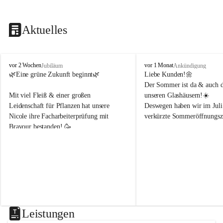
Aktuelles
B
B
vor 2 Wochen
vor 1 Monat
Jubiläum
Ankündigung
l
l
🌿Eine grüne Zukunft beginnt🌿 
Liebe Kunden!🌼
u
u
Der Sommer ist da & auch di
m
m
Mit viel Fleiß & einer großen 
unseren Glashäusern!☀️
e
e
Leidenschaft für Pflanzen hat unsere 
Deswegen haben wir im Juli
n
n
Nicole ihre Facharbeiterprüfung mit 
verkürzte Sommeröffnungsze
h
h
Bravour bestanden! 🥳 
o
o
f
f
Montag & Freitag
B
B
Wir freuen uns sehr, dass sie uns weiterhin 
8-18Uhr 
e
e
in der Gärtnerei mit ihrem Fachwissen 
n
n
unterstützt!🌿☀️
Dienstag, Mittwoch, Donner
d
d
8-14Uhr 
e
e
r
r
Samstag
8-14Uhr
Leistungen