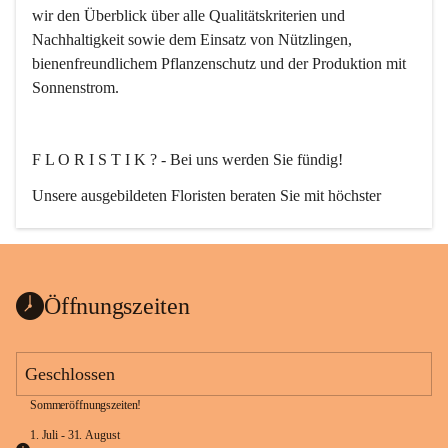
wir den Überblick über alle Qualitätskriterien und 
Nachhaltigkeit sowie dem Einsatz von Nützlingen, 
bienenfreundlichem Pflanzenschutz und der Produktion mit 
Sonnenstrom.
F L O R I S T I K ? - Bei uns werden Sie fündig!
Unsere ausgebildeten Floristen beraten Sie mit höchster 
Fachkompetenz. Egal ob Strauß, Bukett, Hochzeit-, Event-, 
oder auch Trauerfloristik. Nach Ihren wünschen planen, 
erstellen und liefern wir florale Kompositionen zu jedem 
Anlass.
Öffnungszeiten
Geschlossen
Sommeröffnungszeiten!
G A R T E N G E S T A L T U N G ganz nach Ihrem Stil.
1. Juli - 31. August 
Von der Planung bis zur Ausführung!