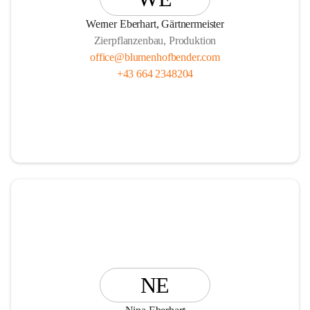
Vasen, Schalen und Pflanzgefäße!
Werner Eberhart, Gärtnermeister
Zierpflanzenbau, Produktion
office@blumenhofbender.com
+43 664 2348204
Unsere Services R E N T   A   P L A N T und die                  
                Ü B E R W I N T E R U N G Ihrer Topfpflanzen 
runden das Angebot ab.
Wir freuen uns auf Ihren Besuch!
Ihr Blumenhof Bender Team
NE