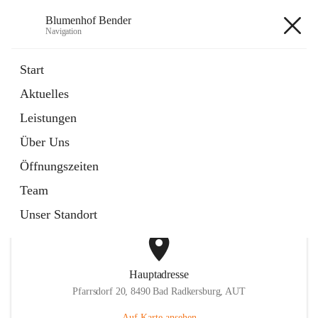
Blumenhof Bender
Navigation
Blumenhof Bender
Start
Aktuelles
öffnet
FACEBOOK
Leistungen
in
Externe Webseite
neuem
Über Uns
Tab
öffnet
INSTAGRAM
in
Externe Webseite
Öffnungszeiten
neuem
Tab
Team
Unser Standort
Hauptadresse
Pfarrsdorf 20, 8490 Bad Radkersburg, AUT
Auf Karte ansehen