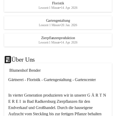
Floristik
Es besteht trotzdem die Mögl
Lesezeit 1 Minute
•
14. Apr. 2026
ein kleines Mitbringserl, div
Dekoartikel, Pflanzkörbe i
Gartengestaltung
Shop bis 20Uhr zu kaufen.
Lesezeit 1 Minute
•
20. Jan. 2026
Das ganze Blumenhof Bend
Zierpflanzenproduktion
wünscht Ihnen einen schön
Lesezeit 1 Minute
•
14. Apr. 2026
🎉
Über Uns
 Blumenhof Bender
Gärtnerei - Floristik - Gartengestaltung - Gartencenter
In vierter Generation produzieren wir in unserer G Ä R T N 
E R E I  in Bad Radkersburg Zierpflanzen für den 
Endverkauf und Großhandel. Durch die hauseigene 
Aufzucht vom Steckling bis zur fertigen Pflanze behalten 