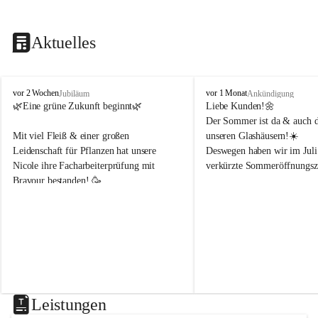
Aktuelles
B
B
vor 2 Wochen
vor 1 Monat
Jubiläum
Ankündigung
l
l
🌿Eine grüne Zukunft beginnt🌿 
Liebe Kunden!🌼
u
u
Der Sommer ist da & auch di
m
m
Mit viel Fleiß & einer großen 
unseren Glashäusern!☀️
e
e
Leidenschaft für Pflanzen hat unsere 
Deswegen haben wir im Juli
n
n
Nicole ihre Facharbeiterprüfung mit 
verkürzte Sommeröffnungsze
h
h
Bravour bestanden! 🥳 
o
o
f
f
Montag & Freitag
B
B
Wir freuen uns sehr, dass sie uns weiterhin 
8-18Uhr 
e
e
in der Gärtnerei mit ihrem Fachwissen 
n
n
unterstützt!🌿☀️
Dienstag, Mittwoch, Donner
d
d
8-14Uhr 
e
e
r
r
Samstag
8-14Uhr
Leistungen