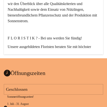
wir den Überblick über alle Qualitätskriterien und 
Nachhaltigkeit sowie dem Einsatz von Nützlingen, 
bienenfreundlichem Pflanzenschutz und der Produktion mit 
Sonnenstrom.
F L O R I S T I K ? - Bei uns werden Sie fündig!
Unsere ausgebildeten Floristen beraten Sie mit höchster 
Fachkompetenz. Egal ob Strauß, Bukett, Hochzeit-, Event-, 
oder auch Trauerfloristik. Nach Ihren wünschen planen, 
erstellen und liefern wir florale Kompositionen zu jedem 
Anlass.
Öffnungszeiten
Geschlossen
Sommeröffnungszeiten!
G A R T E N G E S T A L T U N G ganz nach Ihrem Stil.
1. Juli - 31. August 
Von der Planung bis zur Ausführung!