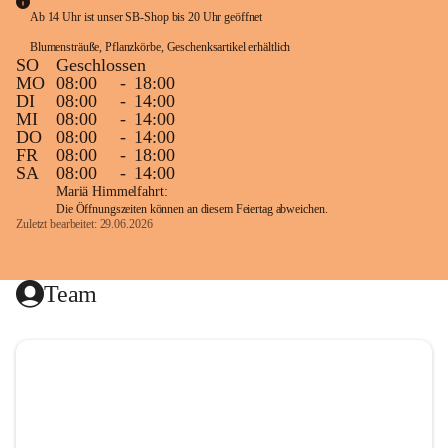
Ab 14 Uhr ist unser SB-Shop bis 20 Uhr geöffnet
Als Meisterbetrieb in der Garten und Grünflächengestaltung 
Blumensträuße, Pflanzkörbe, Geschenksartikel erhältlich
planen wir Ihren Garten nicht nur sondern setzen die Ideen 
SO
Geschlossen
MO
08:00
-
18:00
gleich vor Ort mit fachlichem Know How und unter Einsatz 
DI
08:00
-
14:00
modernster Werkzeuge und Maschinen um. Egal ob 
MI
08:00
-
14:00
Neugestaltung, Umgestaltung, Bewässerungsanlagen oder 
DO
08:00
-
14:00
FR
08:00
-
18:00
Pflegearbeiten wie Baum-, Rasen-, oder Heckenschnitt.
SA
08:00
-
14:00
Mariä Himmelfahrt:
Die Öffnungszeiten können an diesem Feiertag abweichen.
Zuletzt bearbeitet: 29.06.2026
In unserem G A R T E N C E N T E R finden Sie neben 
hausproduzierten Zierpflanzen, Kräutern und 
Sommerblumen auch eine große Auswahl an 
Team
Zimmerpflanzen, Bäumen und Sträuchern sowie Exoten 
und mediterrane Kübelpflanzen.
Von Oleander über große Palmen und Oliven bis hin zu 
heimischen Laub- und Nadelgehölzen - bei uns finden Sie 
alles was das grüne Herz begehrt!
Weiters finden Sie bei uns Dekoartikel wie Übertöpfe, 