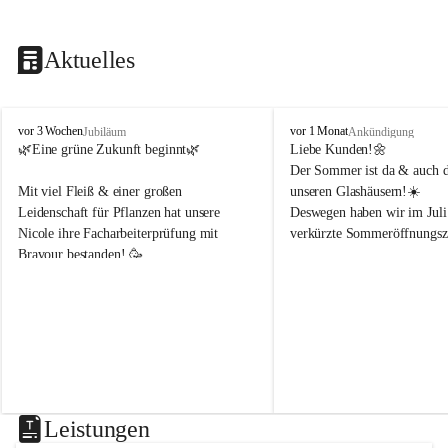
Aktuelles
B
B
vor 3 Wochen
vor 1 Monat
Jubiläum
Ankündigung
l
l
🌿Eine grüne Zukunft beginnt🌿 
Liebe Kunden!🌼
u
u
Der Sommer ist da & auch di
m
m
Mit viel Fleiß & einer großen 
unseren Glashäusern!☀️
e
e
Leidenschaft für Pflanzen hat unsere 
Deswegen haben wir im Juli
n
n
Nicole ihre Facharbeiterprüfung mit 
verkürzte Sommeröffnungsze
h
h
Bravour bestanden! 🥳 
o
o
f
f
Montag & Freitag
B
B
Wir freuen uns sehr, dass sie uns weiterhin 
8-18Uhr 
e
e
in der Gärtnerei mit ihrem Fachwissen 
n
n
unterstützt!🌿☀️
Dienstag, Mittwoch, Donner
d
d
8-14Uhr 
e
e
r
r
Samstag
8-14Uhr
Leistungen