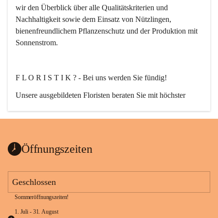
wir den Überblick über alle Qualitätskriterien und 
Nachhaltigkeit sowie dem Einsatz von Nützlingen, 
bienenfreundlichem Pflanzenschutz und der Produktion mit 
Sonnenstrom.
F L O R I S T I K ? - Bei uns werden Sie fündig!
Unsere ausgebildeten Floristen beraten Sie mit höchster 
Fachkompetenz. Egal ob Strauß, Bukett, Hochzeit-, Event-, 
oder auch Trauerfloristik. Nach Ihren wünschen planen, 
erstellen und liefern wir florale Kompositionen zu jedem 
Anlass.
Öffnungszeiten
Geschlossen
Sommeröffnungszeiten!
G A R T E N G E S T A L T U N G ganz nach Ihrem Stil.
1. Juli - 31. August 
Von der Planung bis zur Ausführung!