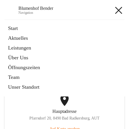
Blumenhof Bender
Navigation
Blumenhof Bender
Start
Aktuelles
öffnet
FACEBOOK
Leistungen
in
Externe Webseite
neuem
Über Uns
Tab
öffnet
INSTAGRAM
in
Externe Webseite
Öffnungszeiten
neuem
Tab
Team
Unser Standort
Hauptadresse
Pfarrsdorf 20, 8490 Bad Radkersburg, AUT
Auf Karte ansehen