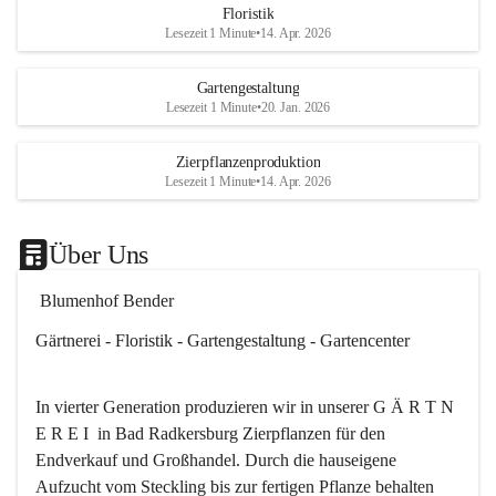
Floristik
Es besteht trotzdem die Mögl
Lesezeit 1 Minute
•
14. Apr. 2026
ein kleines Mitbringserl, div
Dekoartikel, Pflanzkörbe i
Gartengestaltung
Shop bis 20Uhr zu kaufen.
Lesezeit 1 Minute
•
20. Jan. 2026
Das ganze Blumenhof Bend
Zierpflanzenproduktion
wünscht Ihnen einen schön
Lesezeit 1 Minute
•
14. Apr. 2026
🎉
Über Uns
 Blumenhof Bender
Gärtnerei - Floristik - Gartengestaltung - Gartencenter
In vierter Generation produzieren wir in unserer G Ä R T N 
E R E I  in Bad Radkersburg Zierpflanzen für den 
Endverkauf und Großhandel. Durch die hauseigene 
Aufzucht vom Steckling bis zur fertigen Pflanze behalten 