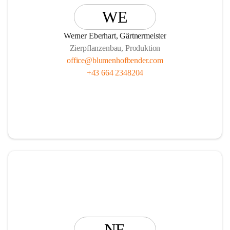
Vasen, Schalen und Pflanzgefäße!
WE
Werner Eberhart, Gärtnermeister
Zierpflanzenbau, Produktion
office@blumenhofbender.com
Unsere Services R E N T   A   P L A N T und die                  
+43 664 2348204
                Ü B E R W I N T E R U N G Ihrer Topfpflanzen 
runden das Angebot ab.
Wir freuen uns auf Ihren Besuch!
Ihr Blumenhof Bender Team
NE