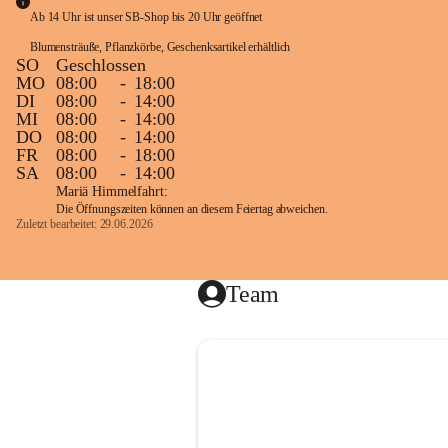
Heckensc
Ab 14 Uhr ist unser SB-Shop bis 20 Uhr geöffnet
Blumensträuße, Pflanzkörbe, Geschenksartikel erhältlich
SO
Geschlossen
MO
08:00
-
18:00
In unser
DI
08:00
-
14:00
Kräutern
MI
08:00
-
14:00
und Strä
DO
08:00
-
14:00
FR
08:00
-
18:00
Von Olea
SA
08:00
-
14:00
Nadelgehö
Mariä Himmelfahrt:
Die Öffnungszeiten können an diesem Feiertag abweichen.
Zuletzt bearbeitet: 29.06.2026
Weiters f
Team
Unsere Ser
E R U N 
Wir freue