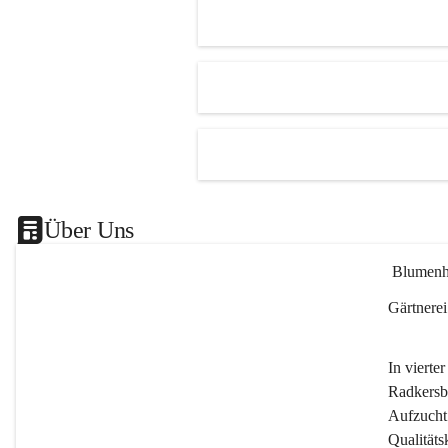
Es besteht trotzdem die Mögl
ein kleines Mitbringserl, div
Dekoartikel, Pflanzkörbe i
Shop bis 20Uhr zu kaufen.
Das ganze Blumenhof Bend
wünscht Ihnen einen schön
🎉
Über Uns
 Blumen
Gärtnerei
In vierte
Radkersb
Aufzucht 
Qualitäts