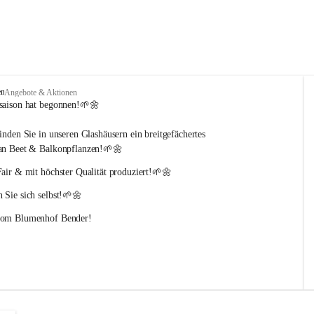
en
Angebote & Aktionen
saison hat begonnen!🌱🌼
inden Sie in unseren Glashäusern ein breitgefächertes 
an Beet & Balkonpflanzen!🌱🌼
Fair & mit höchster Qualität produziert!🌱🌼
 Sie sich selbst!🌱🌼
vom Blumenhof Bender!