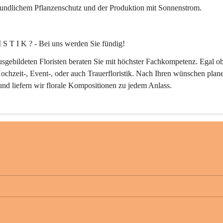
eundlichem Pflanzenschutz und der Produktion mit Sonnenstrom.
 S T I K ? - Bei uns werden Sie fündig!
sgebildeten Floristen beraten Sie mit höchster Fachkompetenz. Egal ob
ochzeit-, Event-, oder auch Trauerfloristik. Nach Ihren wünschen plane
 und liefern wir florale Kompositionen zu jedem Anlass.
E N G E S T A L T U N G ganz nach Ihrem Stil.
Planung bis zur Ausführung!
erbetrieb in der Garten und Grünflächengestaltung planen wir Ihren Ga
 sondern setzen die Ideen gleich vor Ort mit fachlichem Know How und
modernster Werkzeuge und Maschinen um. Egal ob Neugestaltung, 
tung, Bewässerungsanlagen oder Pflegearbeiten wie Baum-, Rasen-, od