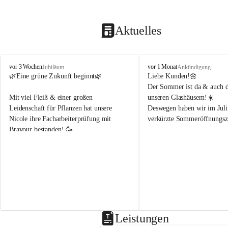
Aktuelles
B
B
vor 3 Wochen
vor 1 Monat
Jubiläum
Ankündigung
l
l
🌿Eine grüne Zukunft beginnt🌿 
Liebe Kunden!🌼
u
u
Der Sommer ist da & auch di
m
m
Mit viel Fleiß & einer großen 
unseren Glashäusern!☀️
e
e
Leidenschaft für Pflanzen hat unsere 
Deswegen haben wir im Juli
n
n
Nicole ihre Facharbeiterprüfung mit 
verkürzte Sommeröffnungsze
h
h
Bravour bestanden! 🥳 
o
o
f
f
Montag & Freitag
B
B
Wir freuen uns sehr, dass sie uns weiterhin 
8-18Uhr 
e
e
in der Gärtnerei mit ihrem Fachwissen 
n
n
unterstützt!🌿☀️
Dienstag, Mittwoch, Donner
d
d
8-14Uhr 
e
e
r
r
Samstag
8-14Uhr
Leistungen