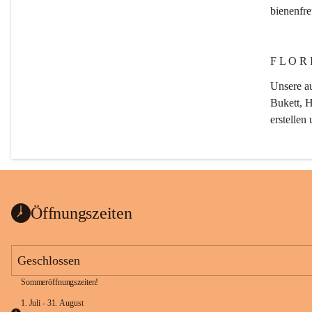
bienenfr
F L O R I
Unsere au
Bukett, H
erstellen
G A R T 
Öffnungszeiten
Von der 
Als Meist
Geschlossen
nicht nur
Sommeröffnungszeiten!
Einsatz 
Umgestal
1. Juli - 31. August 