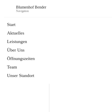
Blumenhof Bender
Navigation
Start
Aktuelles
öffnet
FACEBOOK
Leistungen
in
Externe Webseite
neuem
Über Uns
Tab
öffnet
INSTAGRAM
in
Externe Webseite
Öffnungszeiten
neuem
Tab
Team
Unser Standort