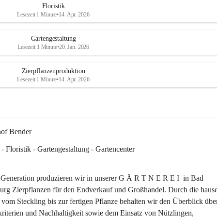
Floristik
ichkeit sich 
Lesezeit 1 Minute
•
14. Apr. 2026
erse Sträuße, 
n unserem SB-
Gartengestaltung
Lesezeit 1 Minute
•
20. Jan. 2026
er Team 
Zierpflanzenproduktion
en Sommer!☀️
Lesezeit 1 Minute
•
14. Apr. 2026
hof Bender
 - Floristik - Gartengestaltung - Gartencenter
r Generation produzieren wir in unserer G Ä R T N E R E I  in Bad 
urg Zierpflanzen für den Endverkauf und Großhandel. Durch die hause
vom Steckling bis zur fertigen Pflanze behalten wir den Überblick über
kriterien und Nachhaltigkeit sowie dem Einsatz von Nützlingen, 