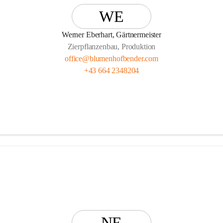
enhof Bender Team
WE
Werner Eberhart, Gärtnermeister
Zierpflanzenbau, Produktion
office@blumenhofbender.com
+43 664 2348204
NE