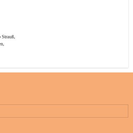
 Strauß, 
n, 
rten 
 unter 
er 