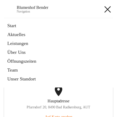
Blumenhof Bender
Navigation
Blumenhof Bender
Start
Aktuelles
öffnet
FACEBOOK
Leistungen
in
Externe Webseite
neuem
Über Uns
Tab
öffnet
INSTAGRAM
in
Externe Webseite
Öffnungszeiten
neuem
Tab
Team
Unser Standort
Hauptadresse
Pfarrsdorf 20, 8490 Bad Radkersburg, AUT
Auf Karte ansehen