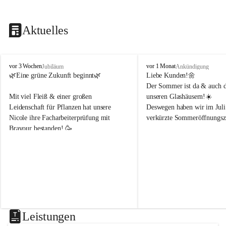
Aktuelles
B
B
vor 3 Wochen
vor 1 Monat
Jubiläum
Ankündigung
l
l
🌿Eine grüne Zukunft beginnt🌿 
Liebe Kunden!🌼
u
u
Der Sommer ist da & auch di
m
m
Mit viel Fleiß & einer großen 
unseren Glashäusern!☀️
e
e
Leidenschaft für Pflanzen hat unsere 
Deswegen haben wir im Juli
n
n
Nicole ihre Facharbeiterprüfung mit 
verkürzte Sommeröffnungsze
h
h
Bravour bestanden! 🥳 
o
o
f
f
Montag & Freitag
B
B
Wir freuen uns sehr, dass sie uns weiterhin 
8-18Uhr 
e
e
in der Gärtnerei mit ihrem Fachwissen 
n
n
unterstützt!🌿☀️
Dienstag, Mittwoch, Donner
d
d
8-14Uhr 
e
e
r
r
Samstag
8-14Uhr
Leistungen