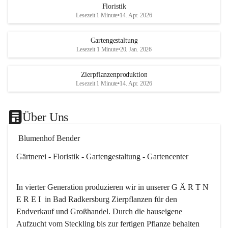
Floristik
Es besteht trotzdem die Mögl
Lesezeit 1 Minute
•
14. Apr. 2026
ein kleines Mitbringserl, div
Dekoartikel, Pflanzkörbe i
Gartengestaltung
Shop bis 20Uhr zu kaufen.
Lesezeit 1 Minute
•
20. Jan. 2026
Das ganze Blumenhof Bend
Zierpflanzenproduktion
wünscht Ihnen einen schön
Lesezeit 1 Minute
•
14. Apr. 2026
🎉
Über Uns
 Blumenhof Bender
Gärtnerei - Floristik - Gartengestaltung - Gartencenter
In vierter Generation produzieren wir in unserer G Ä R T N 
E R E I  in Bad Radkersburg Zierpflanzen für den 
Endverkauf und Großhandel. Durch die hauseigene 
Aufzucht vom Steckling bis zur fertigen Pflanze behalten 