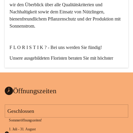
wir den Überblick über alle Qualitätskriterien und 
Nachhaltigkeit sowie dem Einsatz von Nützlingen, 
bienenfreundlichem Pflanzenschutz und der Produktion mit 
Sonnenstrom.
F L O R I S T I K ? - Bei uns werden Sie fündig!
Unsere ausgebildeten Floristen beraten Sie mit höchster 
Fachkompetenz. Egal ob Strauß, Bukett, Hochzeit-, Event-, 
oder auch Trauerfloristik. Nach Ihren wünschen planen, 
erstellen und liefern wir florale Kompositionen zu jedem 
Anlass.
Öffnungszeiten
Geschlossen
Sommeröffnungszeiten!
G A R T E N G E S T A L T U N G ganz nach Ihrem Stil.
1. Juli - 31. August 
Von der Planung bis zur Ausführung!