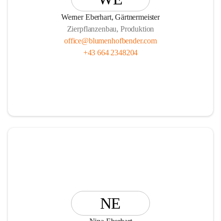
Vasen, Schalen und Pflanzgefäße!
Werner Eberhart, Gärtnermeister
Zierpflanzenbau, Produktion
office@blumenhofbender.com
+43 664 2348204
Unsere Services R E N T   A   P L A N T und die                  
                Ü B E R W I N T E R U N G Ihrer Topfpflanzen 
runden das Angebot ab.
Wir freuen uns auf Ihren Besuch!
Ihr Blumenhof Bender Team
NE