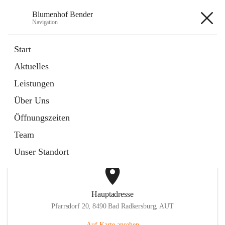
Blumenhof Bender
Navigation
Blumenhof Bender
Start
Aktuelles
öffnet
FACEBOOK
Leistungen
in
Externe Webseite
neuem
Über Uns
Tab
öffnet
INSTAGRAM
in
Externe Webseite
Öffnungszeiten
neuem
Tab
Team
Unser Standort
Hauptadresse
Pfarrsdorf 20, 8490 Bad Radkersburg, AUT
Auf Karte ansehen