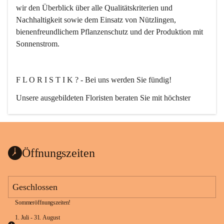
wir den Überblick über alle Qualitätskriterien und 
Nachhaltigkeit sowie dem Einsatz von Nützlingen, 
bienenfreundlichem Pflanzenschutz und der Produktion mit 
Sonnenstrom.
F L O R I S T I K ? - Bei uns werden Sie fündig!
Unsere ausgebildeten Floristen beraten Sie mit höchster 
Fachkompetenz. Egal ob Strauß, Bukett, Hochzeit-, Event-, 
oder auch Trauerfloristik. Nach Ihren wünschen planen, 
erstellen und liefern wir florale Kompositionen zu jedem 
Anlass.
Öffnungszeiten
Geschlossen
Sommeröffnungszeiten!
G A R T E N G E S T A L T U N G ganz nach Ihrem Stil.
1. Juli - 31. August 
Von der Planung bis zur Ausführung!