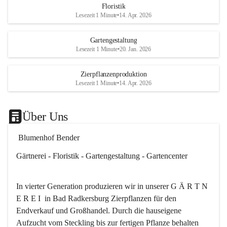
Floristik
Es besteht trotzdem die Mögl
Lesezeit 1 Minute
•
14. Apr. 2026
ein kleines Mitbringserl, div
Dekoartikel, Pflanzkörbe i
Gartengestaltung
Shop bis 20Uhr zu kaufen.
Lesezeit 1 Minute
•
20. Jan. 2026
Das ganze Blumenhof Bend
Zierpflanzenproduktion
wünscht Ihnen einen schön
Lesezeit 1 Minute
•
14. Apr. 2026
🎉
Über Uns
 Blumenhof Bender
Gärtnerei - Floristik - Gartengestaltung - Gartencenter
In vierter Generation produzieren wir in unserer G Ä R T N 
E R E I  in Bad Radkersburg Zierpflanzen für den 
Endverkauf und Großhandel. Durch die hauseigene 
Aufzucht vom Steckling bis zur fertigen Pflanze behalten 