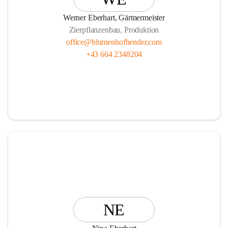
Vasen, Schalen und Pflanzgefäße!
Werner Eberhart, Gärtnermeister
Zierpflanzenbau, Produktion
office@blumenhofbender.com
+43 664 2348204
Unsere Services R E N T   A   P L A N T und die                  
                Ü B E R W I N T E R U N G Ihrer Topfpflanzen 
runden das Angebot ab.
Wir freuen uns auf Ihren Besuch!
Ihr Blumenhof Bender Team
NE