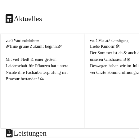
Aktuelles
B
B
vor 2 Wochen
vor 1 Monat
Jubiläum
Ankündigung
l
l
🌿Eine grüne Zukunft beginnt🌿 
Liebe Kunden!🌼
u
u
Der Sommer ist da & auch di
m
m
Mit viel Fleiß & einer großen 
unseren Glashäusern!☀️
e
e
Leidenschaft für Pflanzen hat unsere 
Deswegen haben wir im Juli
n
n
Nicole ihre Facharbeiterprüfung mit 
verkürzte Sommeröffnungsze
h
h
Bravour bestanden! 🥳 
o
o
f
f
Montag & Freitag
B
B
Wir freuen uns sehr, dass sie uns weiterhin 
8-18Uhr 
e
e
in der Gärtnerei mit ihrem Fachwissen 
n
n
unterstützt!🌿☀️
Dienstag, Mittwoch, Donner
d
d
8-14Uhr 
e
e
r
r
Samstag
8-14Uhr
Leistungen