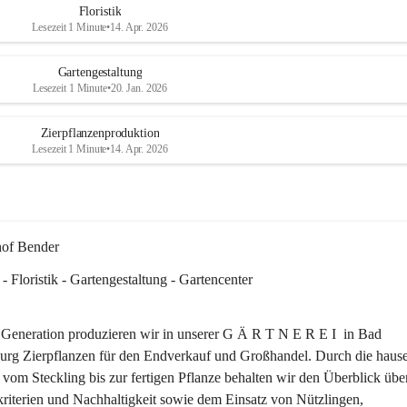
Floristik
ichkeit sich 
Lesezeit 1 Minute
•
14. Apr. 2026
erse Sträuße, 
n unserem SB-
Gartengestaltung
Lesezeit 1 Minute
•
20. Jan. 2026
er Team 
Zierpflanzenproduktion
en Sommer!☀️
Lesezeit 1 Minute
•
14. Apr. 2026
hof Bender
 - Floristik - Gartengestaltung - Gartencenter
r Generation produzieren wir in unserer G Ä R T N E R E I  in Bad 
urg Zierpflanzen für den Endverkauf und Großhandel. Durch die hause
vom Steckling bis zur fertigen Pflanze behalten wir den Überblick über
kriterien und Nachhaltigkeit sowie dem Einsatz von Nützlingen, 