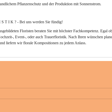
eundlichem Pflanzenschutz und der Produktion mit Sonnenstrom.
 S T I K ? - Bei uns werden Sie fündig!
sgebildeten Floristen beraten Sie mit höchster Fachkompetenz. Egal ob
ochzeit-, Event-, oder auch Trauerfloristik. Nach Ihren wünschen plane
 und liefern wir florale Kompositionen zu jedem Anlass.
E N G E S T A L T U N G ganz nach Ihrem Stil.
Planung bis zur Ausführung!
erbetrieb in der Garten und Grünflächengestaltung planen wir Ihren Ga
 sondern setzen die Ideen gleich vor Ort mit fachlichem Know How und
modernster Werkzeuge und Maschinen um. Egal ob Neugestaltung, 
tung, Bewässerungsanlagen oder Pflegearbeiten wie Baum-, Rasen-, od