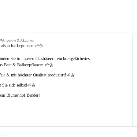
en
Angebote & Aktionen
saison hat begonnen!🌱🌼
inden Sie in unseren Glashäusern ein breitgefächertes 
an Beet & Balkonpflanzen!🌱🌼
Fair & mit höchster Qualität produziert!🌱🌼
 Sie sich selbst!🌱🌼
vom Blumenhof Bender!