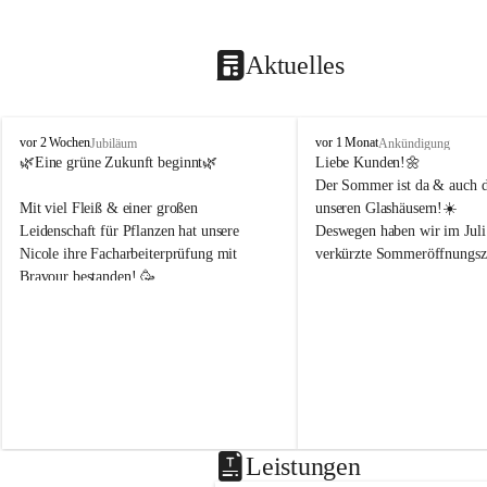
Aktuelles
B
B
vor 2 Wochen
vor 1 Monat
Jubiläum
Ankündigung
l
l
🌿Eine grüne Zukunft beginnt🌿 
Liebe Kunden!🌼
u
u
Der Sommer ist da & auch di
m
m
Mit viel Fleiß & einer großen 
unseren Glashäusern!☀️
e
e
Leidenschaft für Pflanzen hat unsere 
Deswegen haben wir im Juli
n
n
Nicole ihre Facharbeiterprüfung mit 
verkürzte Sommeröffnungsze
h
h
Bravour bestanden! 🥳 
o
o
f
f
Montag & Freitag
B
B
Wir freuen uns sehr, dass sie uns weiterhin 
8-18Uhr 
e
e
in der Gärtnerei mit ihrem Fachwissen 
n
n
unterstützt!🌿☀️
Dienstag, Mittwoch, Donner
d
d
8-14Uhr 
e
e
r
r
Samstag
8-14Uhr
Leistungen