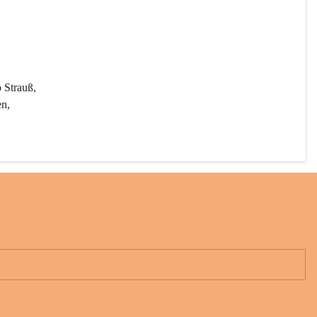
 Strauß, 
n, 
rten 
 unter 
er 