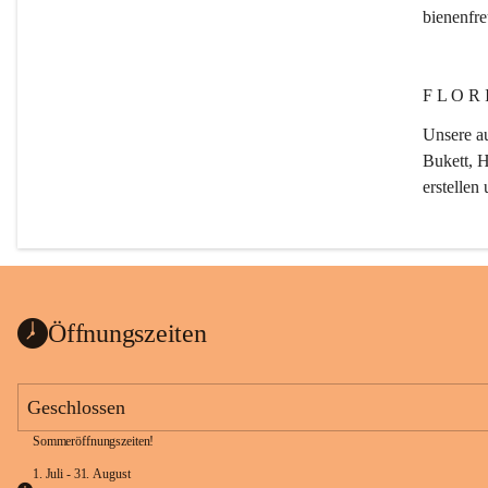
bienenfr
F L O R I
Unsere au
Bukett, H
erstellen
G A R T 
Öffnungszeiten
Von der 
Als Meist
Geschlossen
nicht nur
Sommeröffnungszeiten!
Einsatz 
Umgestal
1. Juli - 31. August 