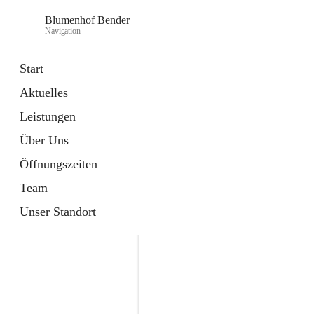
Blumenhof Bender
Navigation
Start
Aktuelles
öffnet
FACEBOOK
Leistungen
in
Externe Webseite
neuem
Über Uns
Tab
öffnet
INSTAGRAM
in
Externe Webseite
Öffnungszeiten
neuem
Tab
Team
Unser Standort