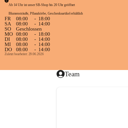
Heckensc
Ab 14 Uhr ist unser SB-Shop bis 20 Uhr geöffnet
Blumensträuße, Pflanzkörbe, Geschenksartikel erhältlich
FR
08:00
-
18:00
SA
08:00
-
14:00
In unser
SO
Geschlossen
Kräutern
MO
08:00
-
18:00
und Strä
DI
08:00
-
14:00
MI
08:00
-
14:00
Von Olea
DO
08:00
-
14:00
Zuletzt bearbeitet: 29.06.2026
Nadelgehö
Weiters f
Team
Unsere Ser
E R U N 
Wir freue