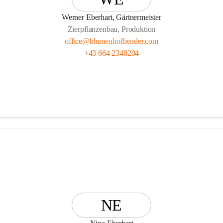
enhof Bender Team
Werner Eberhart, Gärtnermeister
Zierpflanzenbau, Produktion
office@blumenhofbender.com
+43 664 2348204
NE