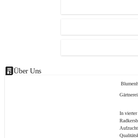
Es besteht trotzdem die Mögl
ein kleines Mitbringserl, div
Dekoartikel, Pflanzkörbe i
Shop bis 20Uhr zu kaufen.
Das ganze Blumenhof Bend
wünscht Ihnen einen schön
🎉
Über Uns
 Blumen
Gärtnerei
In vierte
Radkersb
Aufzucht 
Qualitäts