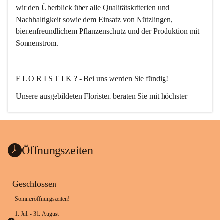
wir den Überblick über alle Qualitätskriterien und 
Nachhaltigkeit sowie dem Einsatz von Nützlingen, 
bienenfreundlichem Pflanzenschutz und der Produktion mit 
Sonnenstrom.
F L O R I S T I K ? - Bei uns werden Sie fündig!
Unsere ausgebildeten Floristen beraten Sie mit höchster 
Fachkompetenz. Egal ob Strauß, Bukett, Hochzeit-, Event-, 
oder auch Trauerfloristik. Nach Ihren wünschen planen, 
erstellen und liefern wir florale Kompositionen zu jedem 
Anlass.
Öffnungszeiten
Geschlossen
Sommeröffnungszeiten!
G A R T E N G E S T A L T U N G ganz nach Ihrem Stil.
1. Juli - 31. August 
Von der Planung bis zur Ausführung!