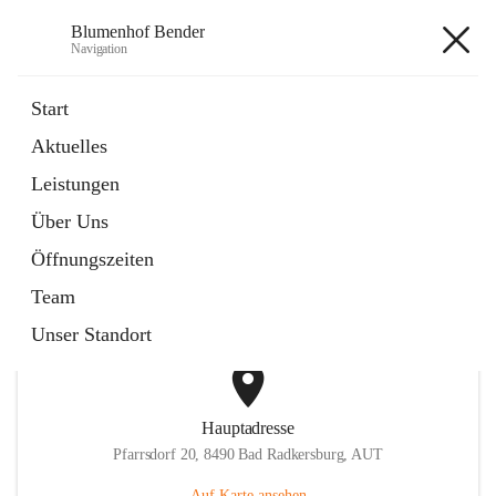
Blumenhof Bender
Navigation
Blumenhof Bender
Start
Aktuelles
öffnet
FACEBOOK
Leistungen
in
Externe Webseite
neuem
Über Uns
Tab
öffnet
INSTAGRAM
in
Externe Webseite
Öffnungszeiten
neuem
Tab
Team
Unser Standort
Hauptadresse
Pfarrsdorf 20, 8490 Bad Radkersburg, AUT
Auf Karte ansehen