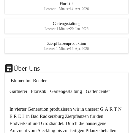
Floristik
Es besteht trotzdem die Mögl
Lesezeit 1 Minute
•
14. Apr. 2026
ein kleines Mitbringserl, div
Dekoartikel, Pflanzkörbe i
Gartengestaltung
Shop bis 20Uhr zu kaufen.
Lesezeit 1 Minute
•
20. Jan. 2026
Das ganze Blumenhof Bend
Zierpflanzenproduktion
wünscht Ihnen einen schön
Lesezeit 1 Minute
•
14. Apr. 2026
🎉
Über Uns
 Blumenhof Bender
Gärtnerei - Floristik - Gartengestaltung - Gartencenter
In vierter Generation produzieren wir in unserer G Ä R T N 
E R E I  in Bad Radkersburg Zierpflanzen für den 
Endverkauf und Großhandel. Durch die hauseigene 
Aufzucht vom Steckling bis zur fertigen Pflanze behalten 