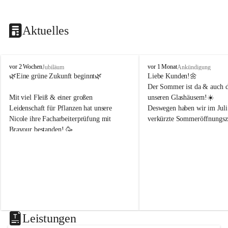
Aktuelles
B
B
vor 2 Wochen
vor 1 Monat
Jubiläum
Ankündigung
l
l
🌿Eine grüne Zukunft beginnt🌿 
Liebe Kunden!🌼
u
u
Der Sommer ist da & auch di
m
m
Mit viel Fleiß & einer großen 
unseren Glashäusern!☀️
e
e
Leidenschaft für Pflanzen hat unsere 
Deswegen haben wir im Juli
n
n
Nicole ihre Facharbeiterprüfung mit 
verkürzte Sommeröffnungsze
h
h
Bravour bestanden! 🥳 
o
o
f
f
Montag & Freitag
B
B
Wir freuen uns sehr, dass sie uns weiterhin 
8-18Uhr 
e
e
in der Gärtnerei mit ihrem Fachwissen 
n
n
unterstützt!🌿☀️
Dienstag, Mittwoch, Donner
d
d
8-14Uhr 
e
e
r
r
Samstag
8-14Uhr
Leistungen