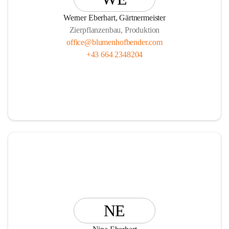
Vasen, Schalen und Pflanzgefäße!
Werner Eberhart, Gärtnermeister
Zierpflanzenbau, Produktion
office@blumenhofbender.com
+43 664 2348204
Unsere Services R E N T   A   P L A N T und die                  
                Ü B E R W I N T E R U N G Ihrer Topfpflanzen 
runden das Angebot ab.
Wir freuen uns auf Ihren Besuch!
Ihr Blumenhof Bender Team
NE