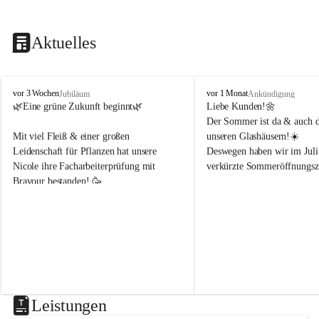
Aktuelles
B
B
vor 3 Wochen
vor 1 Monat
Jubiläum
Ankündigung
l
l
🌿Eine grüne Zukunft beginnt🌿 
Liebe Kunden!🌼
u
u
Der Sommer ist da & auch di
m
m
Mit viel Fleiß & einer großen 
unseren Glashäusern!☀️
e
e
Leidenschaft für Pflanzen hat unsere 
Deswegen haben wir im Juli
n
n
Nicole ihre Facharbeiterprüfung mit 
verkürzte Sommeröffnungsze
h
h
Bravour bestanden! 🥳 
o
o
f
f
Montag & Freitag
B
B
Wir freuen uns sehr, dass sie uns weiterhin 
8-18Uhr 
e
e
in der Gärtnerei mit ihrem Fachwissen 
n
n
unterstützt!🌿☀️
Dienstag, Mittwoch, Donner
d
d
8-14Uhr 
e
e
r
r
Samstag
8-14Uhr
Leistungen