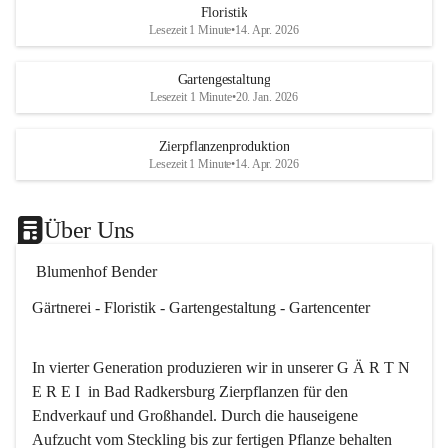
Floristik
Es besteht trotzdem die Mögl
Lesezeit 1 Minute
•
14. Apr. 2026
ein kleines Mitbringserl, div
Dekoartikel, Pflanzkörbe i
Gartengestaltung
Shop bis 20Uhr zu kaufen.
Lesezeit 1 Minute
•
20. Jan. 2026
Das ganze Blumenhof Bend
Zierpflanzenproduktion
wünscht Ihnen einen schön
Lesezeit 1 Minute
•
14. Apr. 2026
🎉
Über Uns
 Blumenhof Bender
Gärtnerei - Floristik - Gartengestaltung - Gartencenter
In vierter Generation produzieren wir in unserer G Ä R T N 
E R E I  in Bad Radkersburg Zierpflanzen für den 
Endverkauf und Großhandel. Durch die hauseigene 
Aufzucht vom Steckling bis zur fertigen Pflanze behalten 