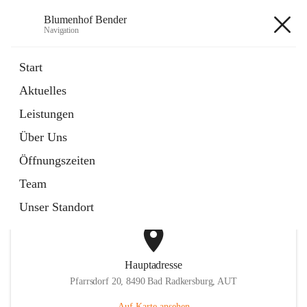
Blumenhof Bender
Navigation
Blumenhof Bender
Start
Aktuelles
öffnet
FACEBOOK
Leistungen
in
Externe Webseite
neuem
Über Uns
Tab
öffnet
INSTAGRAM
in
Externe Webseite
Öffnungszeiten
neuem
Tab
Team
Unser Standort
Hauptadresse
Pfarrsdorf 20, 8490 Bad Radkersburg, AUT
Auf Karte ansehen