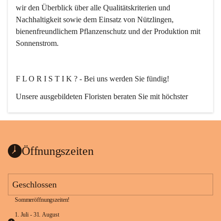
wir den Überblick über alle Qualitätskriterien und 
Nachhaltigkeit sowie dem Einsatz von Nützlingen, 
bienenfreundlichem Pflanzenschutz und der Produktion mit 
Sonnenstrom.
F L O R I S T I K ? - Bei uns werden Sie fündig!
Unsere ausgebildeten Floristen beraten Sie mit höchster 
Fachkompetenz. Egal ob Strauß, Bukett, Hochzeit-, Event-, 
oder auch Trauerfloristik. Nach Ihren wünschen planen, 
erstellen und liefern wir florale Kompositionen zu jedem 
Anlass.
Öffnungszeiten
Geschlossen
Sommeröffnungszeiten!
G A R T E N G E S T A L T U N G ganz nach Ihrem Stil.
1. Juli - 31. August 
Von der Planung bis zur Ausführung!