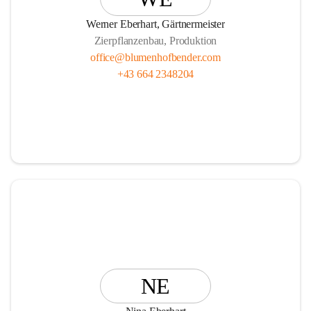
Vasen, Schalen und Pflanzgefäße!
Werner Eberhart, Gärtnermeister
Zierpflanzenbau, Produktion
office@blumenhofbender.com
+43 664 2348204
Unsere Services R E N T   A   P L A N T und die                  
                Ü B E R W I N T E R U N G Ihrer Topfpflanzen 
runden das Angebot ab.
Wir freuen uns auf Ihren Besuch!
Ihr Blumenhof Bender Team
NE