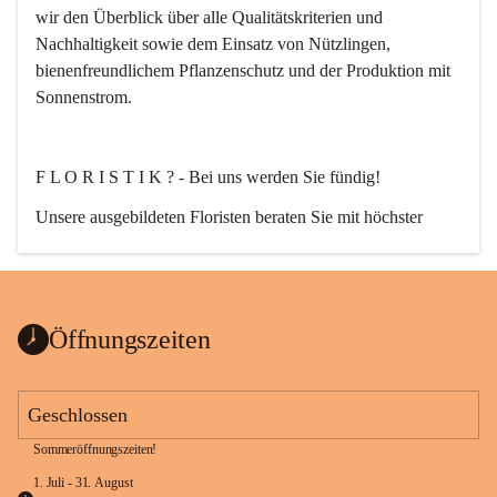
wir den Überblick über alle Qualitätskriterien und 
Nachhaltigkeit sowie dem Einsatz von Nützlingen, 
bienenfreundlichem Pflanzenschutz und der Produktion mit 
Sonnenstrom.
F L O R I S T I K ? - Bei uns werden Sie fündig!
Unsere ausgebildeten Floristen beraten Sie mit höchster 
Fachkompetenz. Egal ob Strauß, Bukett, Hochzeit-, Event-, 
oder auch Trauerfloristik. Nach Ihren wünschen planen, 
erstellen und liefern wir florale Kompositionen zu jedem 
Anlass.
Öffnungszeiten
Geschlossen
Sommeröffnungszeiten!
G A R T E N G E S T A L T U N G ganz nach Ihrem Stil.
1. Juli - 31. August 
Von der Planung bis zur Ausführung!