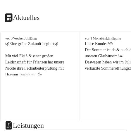
Aktuelles
B
B
vor 3 Wochen
vor 1 Monat
Jubiläum
Ankündigung
l
l
🌿Eine grüne Zukunft beginnt🌿 
Liebe Kunden!🌼
u
u
Der Sommer ist da & auch di
m
m
Mit viel Fleiß & einer großen 
unseren Glashäusern!☀️
e
e
Leidenschaft für Pflanzen hat unsere 
Deswegen haben wir im Juli
n
n
Nicole ihre Facharbeiterprüfung mit 
verkürzte Sommeröffnungsze
h
h
Bravour bestanden! 🥳 
o
o
f
f
Montag & Freitag
B
B
Wir freuen uns sehr, dass sie uns weiterhin 
8-18Uhr 
e
e
in der Gärtnerei mit ihrem Fachwissen 
n
n
unterstützt!🌿☀️
Dienstag, Mittwoch, Donner
d
d
8-14Uhr 
e
e
r
r
Samstag
8-14Uhr
Leistungen