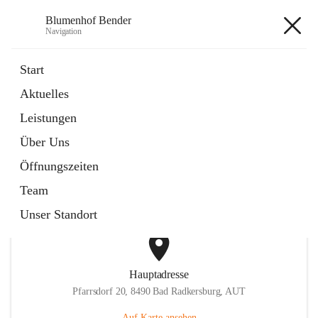
Blumenhof Bender
Navigation
Blumenhof Bender
Start
Aktuelles
öffnet
FACEBOOK
Leistungen
in
Externe Webseite
neuem
Über Uns
Tab
öffnet
INSTAGRAM
in
Externe Webseite
Öffnungszeiten
neuem
Tab
Team
Unser Standort
Hauptadresse
Pfarrsdorf 20, 8490 Bad Radkersburg, AUT
Auf Karte ansehen