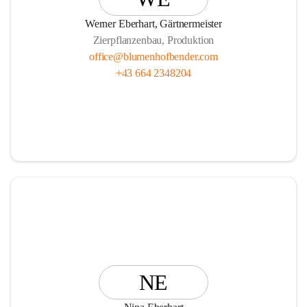
Vasen, Schalen und Pflanzgefäße!
Werner Eberhart, Gärtnermeister
Zierpflanzenbau, Produktion
office@blumenhofbender.com
+43 664 2348204
Unsere Services R E N T   A   P L A N T und die                  
                Ü B E R W I N T E R U N G Ihrer Topfpflanzen 
runden das Angebot ab.
Wir freuen uns auf Ihren Besuch!
Ihr Blumenhof Bender Team
NE