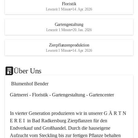
Floristik
Es besteht trotzdem die Mögl
Lesezeit 1 Minute
•
14. Apr. 2026
ein kleines Mitbringserl, div
Dekoartikel, Pflanzkörbe i
Gartengestaltung
Shop bis 20Uhr zu kaufen.
Lesezeit 1 Minute
•
20. Jan. 2026
Das ganze Blumenhof Bend
Zierpflanzenproduktion
wünscht Ihnen einen schön
Lesezeit 1 Minute
•
14. Apr. 2026
🎉
Über Uns
 Blumenhof Bender
Gärtnerei - Floristik - Gartengestaltung - Gartencenter
In vierter Generation produzieren wir in unserer G Ä R T N 
E R E I  in Bad Radkersburg Zierpflanzen für den 
Endverkauf und Großhandel. Durch die hauseigene 
Aufzucht vom Steckling bis zur fertigen Pflanze behalten 